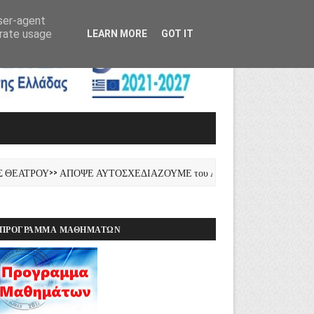
user-agent
erate usage
LEARN MORE
GOT IT
ΕΑΤΡΟΥ>> ΑΠΟΨΕ ΑΥΤΟΣΧΕΔΙΑΖΟΥΜΕ του Λ.ΠΙΡΑΝΤΕΛΟ
ΠΡΌΓΡΑΜΜΑ ΜΑΘΗΜΆΤΩΝ