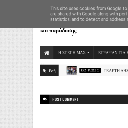
This site uses cookies from Google to d
are shared with Google along with perf
statistics, and to detect and address 
Στέγη πολιτισμού
και παράδοσης
Καλαβρυτινών
και φίλων
Πάτρας ''Αγία
Η ΣΤΈΓΗ ΜΑΣ
ΈΓΡΑΨΑΝ ΓΙΑ
Λαύρα''
Home
Η Στέγη πολιτισμού και
Ροή
ΤΕΛΕΤΗ ΛΗΞΗΣ
ΕΚΔΗΛΏΣΕΙΣ
παράδοσης
Καλαβρυτινών και φίλων
Πάτρας ''Αγία Λαύρα''
.Μία νέα κοιτίδα
Πολιτισμού και
POST
COMMENT
Παράδοσης
δημιουργήθηκε στην
Πάτρα .