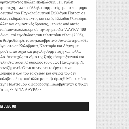
ιοργανώνοντας πολλές εκδηλώσεις με μεγάλη
υμμετοχή, ενω παράλληλα συμμετείχε με τα περίφημα
ορευτικά του Παγκαλαβρυτινού Συλλόγου Πάτρας σε
ολλές εκδηλώσεις εντος και εκτός ΕλλάδαςYλοποίησε
ολλές και σημαντικές δράσεις, μερικές από αυτές
ίναι: επανακυκλοφόρησε την εφημερίδα "ΛΑΥΡΑ" 100
ρόνια μετά την έκδοση του τελευταίου φίλου (2003),
αι θεσμοθέτησε το παγκαλαβρυτινό συναπάντημα κάθε
ύγουστο σε Καλάβρυτα, Κλειτορία και Δάφνη με
εράστια επιτυχία και μεγάλη συμμετοχή και πολλά
λλα. Δυστυχώς το νήμα της ζωής κόπηκε ξαφνικά και
νέλπιστα νωρίς. Ο αδελφός του όμως Παναγιώτης Ν.
ραντζής ανέλαβε να συνεχίσει το έργο και να
λοποιήσει όλα του τα σχέδια και όνειρα που δεν
ρόλαβε ο ίδιος, από άλλο μετερίζι όμως!!! Μέσα από τη
τέγη Πολιτισμού κ Παράδοσης Καλαβρυτινών κ Φιλων
άτρας << ΑΓΙΑ ΛΑΥΡΑ>>.
FACEBOOK