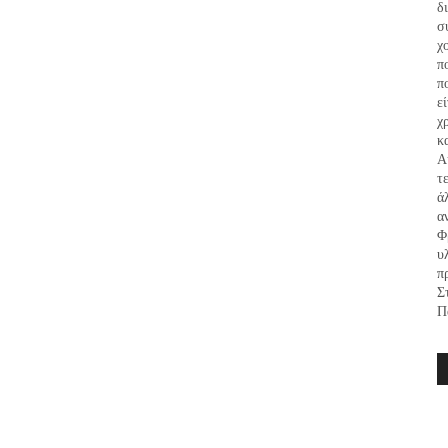
δ
σ
χ
π
π
ε
χ
κ
Α
τ
ά
α
Φ
υ
π
Σ
Π