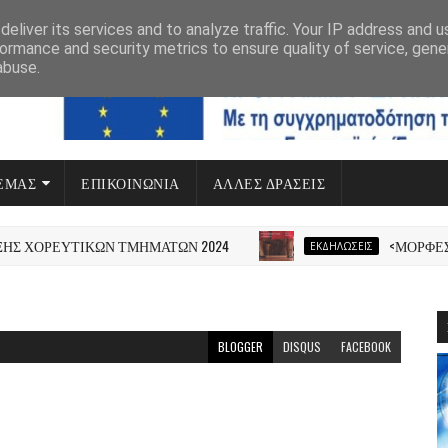
eliver its services and to analyze traffic. Your IP address and 
ormance and security metrics to ensure quality of service, gen
abuse.
 ΕΜΆΣ
ΕΠΙΚΟΙΝΩΝΙΑ
ΆΛΛΕΣ ΔΡΆΣΕΙΣ
ΠΡΟΓΡΑΜΜΑ ΔΥΤΙΚΗ ΕΛΛΑΔΑ
 ΧΟΡΕΥΤΙΚΩΝ ΤΜΗΜΑΤΩΝ 2024
<ΜΟΡΦΕΣ Θ
ΕΚΔΗΛΏΣΕΙΣ
BLOGGER
DISQUS
FACEBOOK