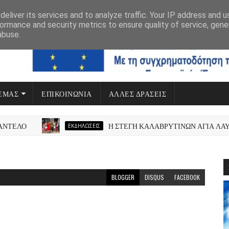
eliver its services and to analyze traffic. Your IP address and 
ormance and security metrics to ensure quality of service, gen
abuse.
 ΕΜΆΣ
ΕΠΙΚΟΙΝΩΝΙΑ
ΆΛΛΕΣ ΔΡΆΣΕΙΣ
ΠΡΟΓΡΑΜΜΑ ΔΥΤΙΚΗ ΕΛΛΑΔΑ
ΤΕΛΟ
Η ΣΤΕΓΗ ΚΑΛΑΒΡΥΤΙΝΩΝ ΑΓΙΑ ΛΑΥΡΑ
ΕΚΔΗΛΏΣΕΙΣ
BLOGGER
DISQUS
FACEBOOK