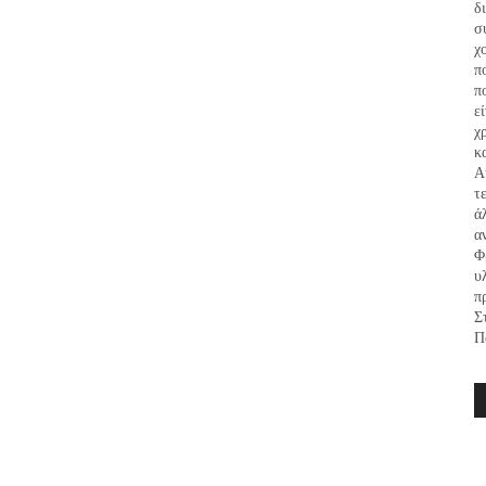
δ
σ
χ
π
π
ε
χ
κ
Α
τ
ά
α
Φ
υ
π
Σ
Π