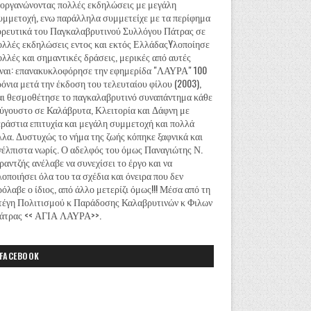
ιοργανώνοντας πολλές εκδηλώσεις με μεγάλη
υμμετοχή, ενω παράλληλα συμμετείχε με τα περίφημα
ορευτικά του Παγκαλαβρυτινού Συλλόγου Πάτρας σε
ολλές εκδηλώσεις εντος και εκτός ΕλλάδαςYλοποίησε
ολλές και σημαντικές δράσεις, μερικές από αυτές
ίναι: επανακυκλοφόρησε την εφημερίδα "ΛΑΥΡΑ" 100
ρόνια μετά την έκδοση του τελευταίου φίλου (2003),
αι θεσμοθέτησε το παγκαλαβρυτινό συναπάντημα κάθε
ύγουστο σε Καλάβρυτα, Κλειτορία και Δάφνη με
εράστια επιτυχία και μεγάλη συμμετοχή και πολλά
λλα. Δυστυχώς το νήμα της ζωής κόπηκε ξαφνικά και
νέλπιστα νωρίς. Ο αδελφός του όμως Παναγιώτης Ν.
ραντζής ανέλαβε να συνεχίσει το έργο και να
λοποιήσει όλα του τα σχέδια και όνειρα που δεν
ρόλαβε ο ίδιος, από άλλο μετερίζι όμως!!! Μέσα από τη
τέγη Πολιτισμού κ Παράδοσης Καλαβρυτινών κ Φιλων
άτρας << ΑΓΙΑ ΛΑΥΡΑ>>.
FACEBOOK