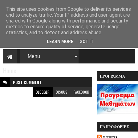
This site uses cookies from Google to deliver its services
and to analyze traffic. Your IP address and user-agent are
shared with Google along with performance and security
Στέγη πολιτισμού
metrics to ensure quality of service, generate usage
και παράδοσης
statistics, and to detect and address abuse.
Καλαβρυτινών
LEARN MORE
GOT IT
και φίλων
Πάτρας ''Αγία
Λαύρα''
Home
Η Στέγη πολιτισμού και
ΠΡΌΓΡΑΜΜΑ
παράδοσης
ΠΡΟΓΡΑΜΜΑ ΔΥΤΙΚΗ ΕΛΛΑΔΑ
POST
COMMENT
Καλαβρυτινών και φίλων
ΜΑΘΗΜΆΤΩΝ
Πάτρας ''Αγία Λαύρα''
BLOGGER
DISQUS
FACEBOOK
.Μία νέα κοιτίδα
Πολιτισμού και
Παράδοσης
δημιουργήθηκε στην
Πάτρα .
ΠΛΗΡΟΦΟΡΊΕΣ
ΣΤΕΓΗ