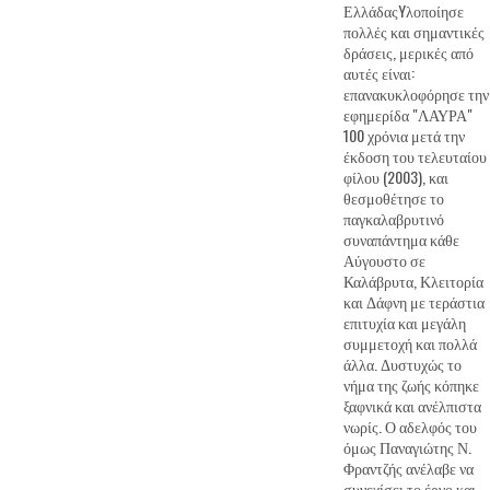
ΕλλάδαςYλοποίησε
πολλές και σημαντικές
δράσεις, μερικές από
αυτές είναι:
επανακυκλοφόρησε την
εφημερίδα "ΛΑΥΡΑ"
100 χρόνια μετά την
έκδοση του τελευταίου
φίλου (2003), και
θεσμοθέτησε το
παγκαλαβρυτινό
συναπάντημα κάθε
Αύγουστο σε
Καλάβρυτα, Κλειτορία
και Δάφνη με τεράστια
επιτυχία και μεγάλη
συμμετοχή και πολλά
άλλα. Δυστυχώς το
νήμα της ζωής κόπηκε
ξαφνικά και ανέλπιστα
νωρίς. Ο αδελφός του
όμως Παναγιώτης Ν.
Φραντζής ανέλαβε να
συνεχίσει το έργο και