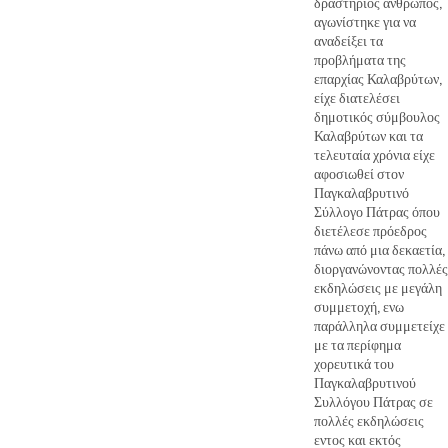
δραστήριος άνθρωπος,
αγωνίστηκε για να
αναδείξει τα
προβλήματα της
επαρχίας Καλαβρύτων,
είχε διατελέσει
δημοτικός σύμβουλος
Καλαβρύτων και τα
τελευταία χρόνια είχε
αφοσιωθεί στον
Παγκαλαβρυτινό
Σύλλογο Πάτρας όπου
διετέλεσε πρόεδρος
πάνω από μια δεκαετία,
διοργανώνοντας πολλές
εκδηλώσεις με μεγάλη
συμμετοχή, ενω
παράλληλα συμμετείχε
με τα περίφημα
χορευτικά του
Παγκαλαβρυτινού
Συλλόγου Πάτρας σε
πολλές εκδηλώσεις
εντος και εκτός