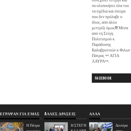
να υλοποιήσει όλα του
τα σχέδια και όνειρα
που δεν πρόλαβε ο
ίδιος, από άλλο
μετερίζι όμως!!! Μέσα
από τη Στέγη
Πολιτισμού κ
Παράδοσης
Καλαβρυτινών κ Φιλων
Πάτρας << ΑΓΙΑ
ΛΑΥΡΑ>>.
FACEBOOK
ΈΓΡΑΨΑΝ ΓΙΑ ΕΜΆΣ
AΛΛΕΣ ΔΡΑΣΕΙΣ
ΑΛΛΑ
Η Πάτρα
Η ΣΤΕΓΗ
Δευτέρα
προσεύχε
ΚΑΛΑΒΡ
στην