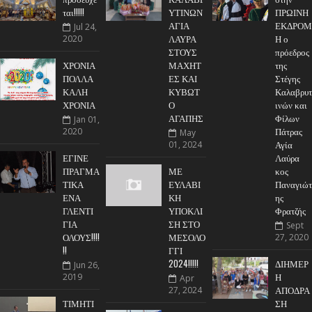
ται!!!!!
ΥΤΙΝΩΝ
ΠΡΩΙΝΗ
ΑΓΙΑ
ΕΚΔΡΟΜ
Jul 24,
ΛΑΥΡΑ
Η ο
2020
ΣΤΟΥΣ
πρόεδρος
ΧΡΟΝΙΑ
ΜΑΧΗΤ
της
ΠΟΛΛΑ
ΕΣ ΚΑΙ
Στέγης
ΚΑΛΗ
ΚΥΒΩΤ
Καλαβρυτ
ΧΡΟΝΙΑ
Ο
ινών και
ΑΓΑΠΗΣ
Φίλων
Jan 01,
Πάτρας
2020
May
Αγία
01, 2024
ΕΓΙΝΕ
Λαύρα
ΠΡΑΓΜΑ
ΜΕ
κος
ΤΙΚΑ
ΕΥΛΑΒΙ
Παναγιώτ
ΕΝΑ
ΚΗ
ης
ΓΛΕΝΤΙ
ΥΠΟΚΛΙ
Φρατζής
ΓΙΑ
ΣΗ ΣΤΟ
Sept
ΟΛΟΥΣ!!!!
ΜΕΣΟΛΟ
27, 2020
!!
ΓΓΙ
2024!!!!!
ΔΙΗΜΕΡ
Jun 26,
Η
2019
Apr
ΑΠΟΔΡΑ
27, 2024
ΤΙΜΗΤΙ
ΣΗ