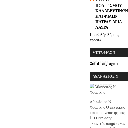
ΠΟΛΙΤΙΣΜΟΥ
ΚΑΛΑΒΡΥΤΙΝΩΝ
ΚΑΙ ΦΙΛΩΝ
ΠΑΤΡΑΣ ΑΓΙΑ
ΛΑΥΡΑ
Προβολή πλήρους
προφίλ
ΜΕΤΆΦΡΑΣΗ
ΣΕΛΊΔΑΣ
Select Language
▼
ΑΘΑΝΆΣΙΟΣ Ν.
ΦΡΑΝΤΖΉΣ
Αθανάσιος Ν.
Φραντζής Ο μέντορας
και ο εμπνευστής μας
!!!! Ο Θανάσης
Φραντζής υπήρξε ένας