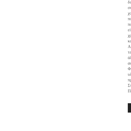
δ
σ
χ
π
π
ε
χ
κ
Α
τ
ά
α
Φ
υ
π
Σ
Π