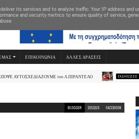
eliver its services and to analyze traffic. Your IP address and 
ormance and security metrics to ensure quality of service, gen
abuse.
 ΕΜΆΣ
ΕΠΙΚΟΙΝΩΝΙΑ
ΆΛΛΕΣ ΔΡΆΣΕΙΣ
ΠΡΟΓΡΑΜΜΑ ΔΥΤΙΚΗ ΕΛΛΑΔΑ
ΨΕ ΑΥΤΟΣΧΕΔΙΑΖΟΥΜΕ του Λ.ΠΙΡΑΝΤΕΛΟ
Η
ΕΚΔΗΛΏΣΕΙΣ
BLOGGER
DISQUS
FACEBOOK