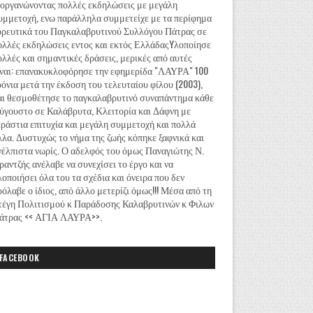
ιοργανώνοντας πολλές εκδηλώσεις με μεγάλη
υμμετοχή, ενω παράλληλα συμμετείχε με τα περίφημα
ορευτικά του Παγκαλαβρυτινού Συλλόγου Πάτρας σε
ολλές εκδηλώσεις εντος και εκτός ΕλλάδαςYλοποίησε
ολλές και σημαντικές δράσεις, μερικές από αυτές
ίναι: επανακυκλοφόρησε την εφημερίδα "ΛΑΥΡΑ" 100
ρόνια μετά την έκδοση του τελευταίου φίλου (2003),
αι θεσμοθέτησε το παγκαλαβρυτινό συναπάντημα κάθε
ύγουστο σε Καλάβρυτα, Κλειτορία και Δάφνη με
εράστια επιτυχία και μεγάλη συμμετοχή και πολλά
λλα. Δυστυχώς το νήμα της ζωής κόπηκε ξαφνικά και
νέλπιστα νωρίς. Ο αδελφός του όμως Παναγιώτης Ν.
ραντζής ανέλαβε να συνεχίσει το έργο και να
λοποιήσει όλα του τα σχέδια και όνειρα που δεν
ρόλαβε ο ίδιος, από άλλο μετερίζι όμως!!! Μέσα από τη
τέγη Πολιτισμού κ Παράδοσης Καλαβρυτινών κ Φιλων
άτρας << ΑΓΙΑ ΛΑΥΡΑ>>.
FACEBOOK