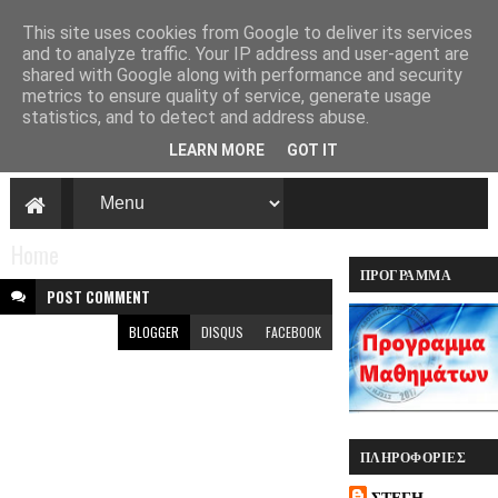
This site uses cookies from Google to deliver its services
and to analyze traffic. Your IP address and user-agent are
shared with Google along with performance and security
Στέγη πολιτισμού
metrics to ensure quality of service, generate usage
και παράδοσης
statistics, and to detect and address abuse.
Καλαβρυτινών
LEARN MORE
GOT IT
και φίλων
Πάτρας ''Αγία
Λαύρα''
Home
Η Στέγη πολιτισμού και
ΠΡΌΓΡΑΜΜΑ
παράδοσης
ΠΡΟΓΡΑΜΜΑ ΔΥΤΙΚΗ ΕΛΛΑΔΑ
POST
COMMENT
Καλαβρυτινών και φίλων
ΜΑΘΗΜΆΤΩΝ
Πάτρας ''Αγία Λαύρα''
BLOGGER
DISQUS
FACEBOOK
.Μία νέα κοιτίδα
Πολιτισμού και
Παράδοσης
δημιουργήθηκε στην
Πάτρα .
ΠΛΗΡΟΦΟΡΊΕΣ
ΣΤΕΓΗ