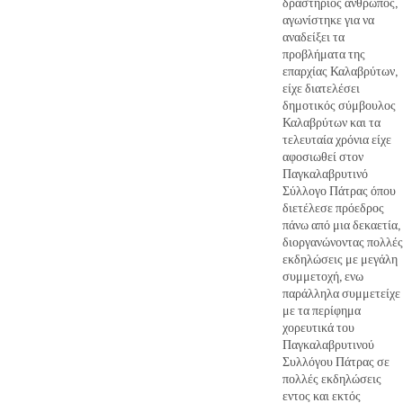
δραστήριος άνθρωπος,
αγωνίστηκε για να
αναδείξει τα
προβλήματα της
επαρχίας Καλαβρύτων,
είχε διατελέσει
δημοτικός σύμβουλος
Καλαβρύτων και τα
τελευταία χρόνια είχε
αφοσιωθεί στον
Παγκαλαβρυτινό
Σύλλογο Πάτρας όπου
διετέλεσε πρόεδρος
πάνω από μια δεκαετία,
διοργανώνοντας πολλές
εκδηλώσεις με μεγάλη
συμμετοχή, ενω
παράλληλα συμμετείχε
με τα περίφημα
χορευτικά του
Παγκαλαβρυτινού
Συλλόγου Πάτρας σε
πολλές εκδηλώσεις
εντος και εκτός