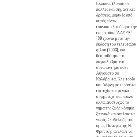
ΕλλάδαςYλοποίησε
πολλές και σημαντικές
δράσεις, μερικές από
αυτές είναι:
επανακυκλοφόρησε την
εφημερίδα "ΛΑΥΡΑ"
100 χρόνια μετά την
έκδοση του τελευταίου
φίλου (2003), και
θεσμοθέτησε το
παγκαλαβρυτινό
συναπάντημα κάθε
Αύγουστο σε
Καλάβρυτα, Κλειτορία
και Δάφνη με τεράστια
επιτυχία και μεγάλη
συμμετοχή και πολλά
άλλα. Δυστυχώς το
νήμα της ζωής κόπηκε
ξαφνικά και ανέλπιστα
νωρίς. Ο αδελφός του
όμως Παναγιώτης Ν.
Φραντζής ανέλαβε να
συνεχίσει το έργο και