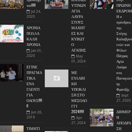
ται!!!!!
ΥΤΙΝΩΝ
ΠΡΩΙΝΗ
ΑΓΙΑ
ΕΚΔΡΟΜ
Jul 24,
ΛΑΥΡΑ
Η ο
2020
ΣΤΟΥΣ
πρόεδρος
ΧΡΟΝΙΑ
ΜΑΧΗΤ
της
ΠΟΛΛΑ
ΕΣ ΚΑΙ
Στέγης
ΚΑΛΗ
ΚΥΒΩΤ
Καλαβρυτ
ΧΡΟΝΙΑ
Ο
ινών και
ΑΓΑΠΗΣ
Φίλων
Jan 01,
Πάτρας
2020
May
Αγία
01, 2024
ΕΓΙΝΕ
Λαύρα
ΠΡΑΓΜΑ
ΜΕ
κος
ΤΙΚΑ
ΕΥΛΑΒΙ
Παναγιώτ
ΕΝΑ
ΚΗ
ης
ΓΛΕΝΤΙ
ΥΠΟΚΛΙ
Φρατζής
ΓΙΑ
ΣΗ ΣΤΟ
Sept
ΟΛΟΥΣ!!!!
ΜΕΣΟΛΟ
27, 2020
!!
ΓΓΙ
2024!!!!!
ΔΙΗΜΕΡ
Jun 26,
Η
2019
Apr
ΑΠΟΔΡΑ
27, 2024
ΤΙΜΗΤΙ
ΣΗ