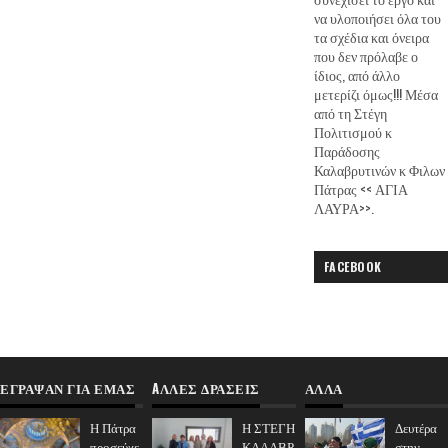
να υλοποιήσει όλα του
τα σχέδια και όνειρα
που δεν πρόλαβε ο
ίδιος, από άλλο
μετερίζι όμως!!! Μέσα
από τη Στέγη
Πολιτισμού κ
Παράδοσης
Καλαβρυτινών κ Φιλων
Πάτρας << ΑΓΙΑ
ΛΑΥΡΑ>>.
FACEBOOK
ΈΓΡΑΨΑΝ ΓΙΑ ΕΜΆΣ
AΛΛΕΣ ΔΡΑΣΕΙΣ
ΑΛΛΑ
Η Πάτρα
Η ΣΤΕΓΗ
Δευτέρα
προσεύχε
ΚΑΛΑΒΡ
στην