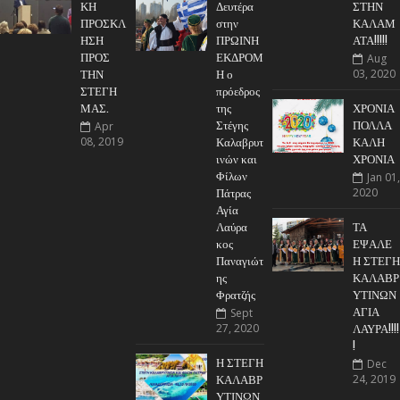
ΚΗ
Δευτέρα
ΣΤΗΝ
ΠΡΟΣΚΛ
στην
ΚΑΛΑΜ
ΗΣΗ
ΠΡΩΙΝΗ
ΑΤΑ!!!!!
ΠΡΟΣ
ΕΚΔΡΟΜ
Aug
ΤΗΝ
Η ο
03, 2020
ΣΤΕΓΗ
πρόεδρος
ΜΑΣ.
της
ΧΡΟΝΙΑ
Στέγης
ΠΟΛΛΑ
Apr
Καλαβρυτ
ΚΑΛΗ
08, 2019
ινών και
ΧΡΟΝΙΑ
Φίλων
Jan 01,
Πάτρας
2020
Αγία
Λαύρα
ΤΑ
κος
ΕΨΑΛΕ
Παναγιώτ
Η ΣΤΕΓΗ
ης
ΚΑΛΑΒΡ
Φρατζής
ΥΤΙΝΩΝ
ΑΓΙΑ
Sept
ΛΑΥΡΑ!!!!
27, 2020
!
Η ΣΤΕΓΗ
Dec
ΚΑΛΑΒΡ
24, 2019
ΥΤΙΝΩΝ