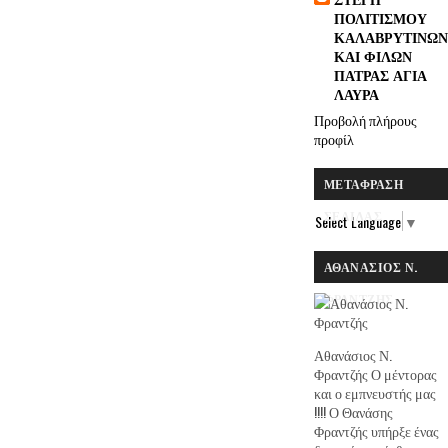
ΠΟΛΙΤΙΣΜΟΥ
ΚΑΛΑΒΡΥΤΙΝΩΝ
ΚΑΙ ΦΙΛΩΝ
ΠΑΤΡΑΣ ΑΓΙΑ
ΛΑΥΡΑ
Προβολή πλήρους
προφίλ
ΜΕΤΆΦΡΑΣΗ
ΣΕΛΊΔΑΣ
Select Language
▼
ΑΘΑΝΆΣΙΟΣ Ν.
ΦΡΑΝΤΖΉΣ
Αθανάσιος Ν.
Φραντζής Ο μέντορας
και ο εμπνευστής μας
!!!! Ο Θανάσης
Φραντζής υπήρξε ένας