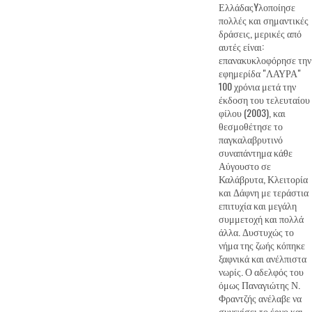
ΕλλάδαςYλοποίησε
πολλές και σημαντικές
δράσεις, μερικές από
αυτές είναι:
επανακυκλοφόρησε την
εφημερίδα "ΛΑΥΡΑ"
100 χρόνια μετά την
έκδοση του τελευταίου
φίλου (2003), και
θεσμοθέτησε το
παγκαλαβρυτινό
συναπάντημα κάθε
Αύγουστο σε
Καλάβρυτα, Κλειτορία
και Δάφνη με τεράστια
επιτυχία και μεγάλη
συμμετοχή και πολλά
άλλα. Δυστυχώς το
νήμα της ζωής κόπηκε
ξαφνικά και ανέλπιστα
νωρίς. Ο αδελφός του
όμως Παναγιώτης Ν.
Φραντζής ανέλαβε να
συνεχίσει το έργο και