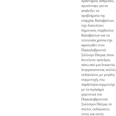
δραστήριος άνθρωπος,
αγωνίστηκε για να
αναδείξει τα
προβλήματα της
επαρχίας Καλαβρύτων,
είχε διατελέσει
δημοτικός σύμβουλος
Καλαβρύτων και τα
τελευταία χρόνια είχε
αφοσιωθεί στον
Παγκαλαβρυτινό
Σύλλογο Πάτρας όπου
διετέλεσε πρόεδρος
πάνω από μια δεκαετία,
διοργανώνοντας πολλές
εκδηλώσεις με μεγάλη
συμμετοχή, ενω
παράλληλα συμμετείχε
με τα περίφημα
χορευτικά του
Παγκαλαβρυτινού
Συλλόγου Πάτρας σε
πολλές εκδηλώσεις
εντος και εκτός