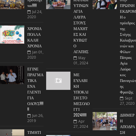
ται!!!!!
ΥΤΙΝΩΝ
ΠΡΩΙΝΗ
ΑΓΙΑ
ΕΚΔΡΟΜ
Jul 24,
ΛΑΥΡΑ
Η ο
2020
ΣΤΟΥΣ
πρόεδρος
ΧΡΟΝΙΑ
ΜΑΧΗΤ
της
ΠΟΛΛΑ
ΕΣ ΚΑΙ
Στέγης
ΚΑΛΗ
ΚΥΒΩΤ
Καλαβρυτ
ΧΡΟΝΙΑ
Ο
ινών και
ΑΓΑΠΗΣ
Φίλων
Jan 01,
Πάτρας
2020
May
Αγία
01, 2024
ΕΓΙΝΕ
Λαύρα
ΠΡΑΓΜΑ
ΜΕ
κος
ΤΙΚΑ
ΕΥΛΑΒΙ
Παναγιώτ
ΕΝΑ
ΚΗ
ης
ΓΛΕΝΤΙ
ΥΠΟΚΛΙ
Φρατζής
ΓΙΑ
ΣΗ ΣΤΟ
Sept
ΟΛΟΥΣ!!!!
ΜΕΣΟΛΟ
27, 2020
!!
ΓΓΙ
2024!!!!!
ΔΙΗΜΕΡ
Jun 26,
Η
2019
Apr
ΑΠΟΔΡΑ
27, 2024
ΤΙΜΗΤΙ
ΣΗ