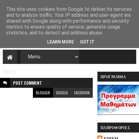
This site uses cookies from Google to deliver its services
and to analyze traffic. Your IP address and user-agent are
shared with Google along with performance and security
Στέγη πολιτισμού
metrics to ensure quality of service, generate usage
και παράδοσης
statistics, and to detect and address abuse.
Καλαβρυτινών
LEARN MORE
GOT IT
και φίλων
Πάτρας ''Αγία
Λαύρα''
Home
Η Στέγη πολιτισμού και
ΠΡΌΓΡΑΜΜΑ
παράδοσης
ΠΡΟΓΡΑΜΜΑ ΔΥΤΙΚΗ ΕΛΛΑΔΑ
POST
COMMENT
Καλαβρυτινών και φίλων
ΜΑΘΗΜΆΤΩΝ
Πάτρας ''Αγία Λαύρα''
BLOGGER
DISQUS
FACEBOOK
.Μία νέα κοιτίδα
Πολιτισμού και
Παράδοσης
δημιουργήθηκε στην
Πάτρα .
ΠΛΗΡΟΦΟΡΊΕΣ
ΣΤΕΓΗ