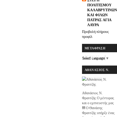
ΠΟΛΙΤΙΣΜΟΥ
ΚΑΛΑΒΡΥΤΙΝΩΝ
ΚΑΙ ΦΙΛΩΝ
ΠΑΤΡΑΣ ΑΓΙΑ
ΛΑΥΡΑ
Προβολή πλήρους
προφίλ
ΜΕΤΆΦΡΑΣΗ
ΣΕΛΊΔΑΣ
Select Language
▼
ΑΘΑΝΆΣΙΟΣ Ν.
ΦΡΑΝΤΖΉΣ
Αθανάσιος Ν.
Φραντζής Ο μέντορας
και ο εμπνευστής μας
!!!! Ο Θανάσης
Φραντζής υπήρξε ένας