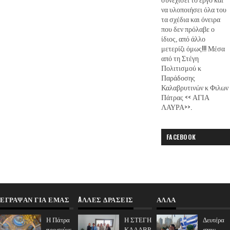
να υλοποιήσει όλα του
τα σχέδια και όνειρα
που δεν πρόλαβε ο
ίδιος, από άλλο
μετερίζι όμως!!! Μέσα
από τη Στέγη
Πολιτισμού κ
Παράδοσης
Καλαβρυτινών κ Φιλων
Πάτρας << ΑΓΙΑ
ΛΑΥΡΑ>>.
FACEBOOK
ΈΓΡΑΨΑΝ ΓΙΑ ΕΜΆΣ
AΛΛΕΣ ΔΡΑΣΕΙΣ
ΑΛΛΑ
Η Πάτρα
Η ΣΤΕΓΗ
Δευτέρα
προσεύχε
ΚΑΛΑΒΡ
στην