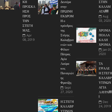
ΚΗ
Δευτέρα
ΣΤΗΝ
ΠΡΟΣΚΛ
στην
ΚΑΛΑΜ
ΗΣΗ
ΠΡΩΙΝΗ
ΑΤΑ!!!!!
ΠΡΟΣ
ΕΚΔΡΟΜ
Aug
ΤΗΝ
Η ο
03, 2020
ΣΤΕΓΗ
πρόεδρος
ΜΑΣ.
της
ΧΡΟΝΙΑ
Στέγης
ΠΟΛΛΑ
Apr
Καλαβρυτ
ΚΑΛΗ
08, 2019
ινών και
ΧΡΟΝΙΑ
Φίλων
Jan 01,
Πάτρας
2020
Αγία
Λαύρα
ΤΑ
κος
ΕΨΑΛΕ
Παναγιώτ
Η ΣΤΕΓΗ
ης
ΚΑΛΑΒΡ
Φρατζής
ΥΤΙΝΩΝ
ΑΓΙΑ
Sept
ΛΑΥΡΑ!!!!
27, 2020
!
Η ΣΤΕΓΗ
Dec
ΚΑΛΑΒΡ
24, 2019
ΥΤΙΝΩΝ