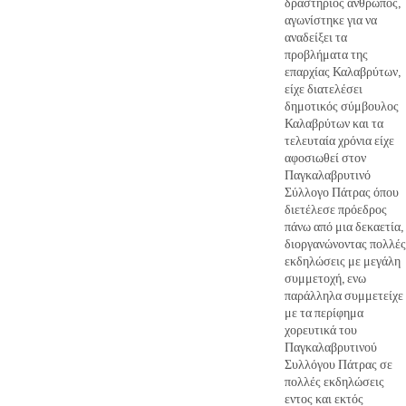
δραστήριος άνθρωπος,
αγωνίστηκε για να
αναδείξει τα
προβλήματα της
επαρχίας Καλαβρύτων,
είχε διατελέσει
δημοτικός σύμβουλος
Καλαβρύτων και τα
τελευταία χρόνια είχε
αφοσιωθεί στον
Παγκαλαβρυτινό
Σύλλογο Πάτρας όπου
διετέλεσε πρόεδρος
πάνω από μια δεκαετία,
διοργανώνοντας πολλές
εκδηλώσεις με μεγάλη
συμμετοχή, ενω
παράλληλα συμμετείχε
με τα περίφημα
χορευτικά του
Παγκαλαβρυτινού
Συλλόγου Πάτρας σε
πολλές εκδηλώσεις
εντος και εκτός