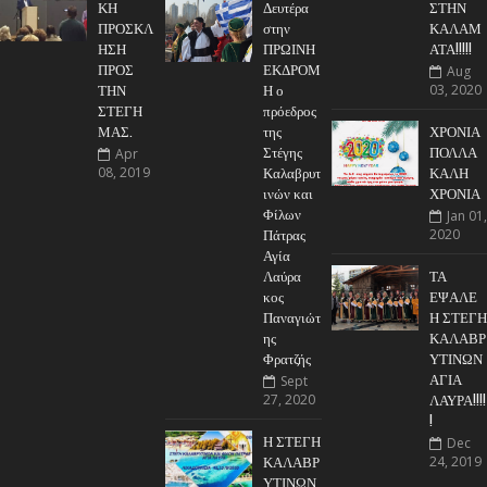
ΚΗ
Δευτέρα
ΣΤΗΝ
ΠΡΟΣΚΛ
στην
ΚΑΛΑΜ
ΗΣΗ
ΠΡΩΙΝΗ
ΑΤΑ!!!!!
ΠΡΟΣ
ΕΚΔΡΟΜ
Aug
ΤΗΝ
Η ο
03, 2020
ΣΤΕΓΗ
πρόεδρος
ΜΑΣ.
της
ΧΡΟΝΙΑ
Στέγης
ΠΟΛΛΑ
Apr
Καλαβρυτ
ΚΑΛΗ
08, 2019
ινών και
ΧΡΟΝΙΑ
Φίλων
Jan 01,
Πάτρας
2020
Αγία
Λαύρα
ΤΑ
κος
ΕΨΑΛΕ
Παναγιώτ
Η ΣΤΕΓΗ
ης
ΚΑΛΑΒΡ
Φρατζής
ΥΤΙΝΩΝ
ΑΓΙΑ
Sept
ΛΑΥΡΑ!!!!
27, 2020
!
Η ΣΤΕΓΗ
Dec
ΚΑΛΑΒΡ
24, 2019
ΥΤΙΝΩΝ