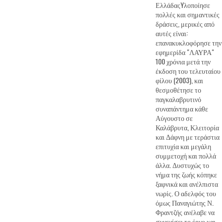
ΕλλάδαςYλοποίησε
πολλές και σημαντικές
δράσεις, μερικές από
αυτές είναι:
επανακυκλοφόρησε την
εφημερίδα "ΛΑΥΡΑ"
100 χρόνια μετά την
έκδοση του τελευταίου
φίλου (2003), και
θεσμοθέτησε το
παγκαλαβρυτινό
συναπάντημα κάθε
Αύγουστο σε
Καλάβρυτα, Κλειτορία
και Δάφνη με τεράστια
επιτυχία και μεγάλη
συμμετοχή και πολλά
άλλα. Δυστυχώς το
νήμα της ζωής κόπηκε
ξαφνικά και ανέλπιστα
νωρίς. Ο αδελφός του
όμως Παναγιώτης Ν.
Φραντζής ανέλαβε να
συνεχίσει το έργο και