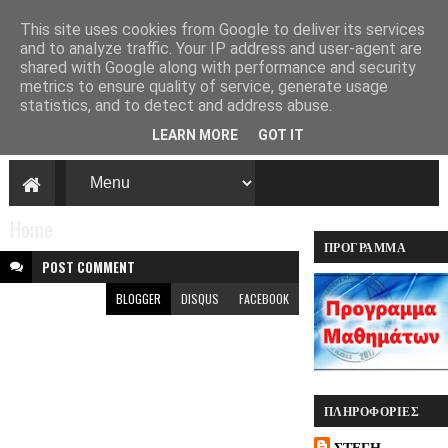
This site uses cookies from Google to deliver its services
and to analyze traffic. Your IP address and user-agent are
shared with Google along with performance and security
Στέγη πολιτισμού
metrics to ensure quality of service, generate usage
και παράδοσης
statistics, and to detect and address abuse.
Καλαβρυτινών
LEARN MORE
GOT IT
και φίλων
Πάτρας ''Αγία
Λαύρα''
Home
Η Στέγη πολιτισμού και
ΠΡΌΓΡΑΜΜΑ
παράδοσης
ΠΡΟΓΡΑΜΜΑ ΔΥΤΙΚΗ ΕΛΛΑΔΑ
POST
COMMENT
Καλαβρυτινών και φίλων
ΜΑΘΗΜΆΤΩΝ
Πάτρας ''Αγία Λαύρα''
BLOGGER
DISQUS
FACEBOOK
.Μία νέα κοιτίδα
Πολιτισμού και
Παράδοσης
δημιουργήθηκε στην
Πάτρα .
ΠΛΗΡΟΦΟΡΊΕΣ
ΣΤΕΓΗ