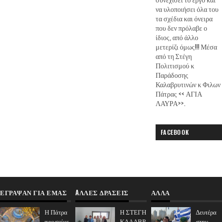
να υλοποιήσει όλα του
τα σχέδια και όνειρα
που δεν πρόλαβε ο
ίδιος, από άλλο
μετερίζι όμως!!! Μέσα
από τη Στέγη
Πολιτισμού κ
Παράδοσης
Καλαβρυτινών κ Φιλων
Πάτρας << ΑΓΙΑ
ΛΑΥΡΑ>>.
FACEBOOK
ΈΓΡΑΨΑΝ ΓΙΑ ΕΜΆΣ
AΛΛΕΣ ΔΡΑΣΕΙΣ
ΑΛΛΑ
Η Πάτρα
Η ΣΤΕΓΗ
Δευτέρα
προσεύχε
ΚΑΛΑΒΡ
στην