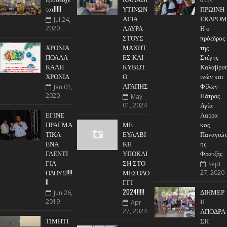
ται!!!!!
ΥΤΙΝΩΝ
ΠΡΩΙΝΗ
ΑΓΙΑ
ΕΚΔΡΟΜ
Jul 24,
ΛΑΥΡΑ
Η ο
2020
ΣΤΟΥΣ
πρόεδρος
ΧΡΟΝΙΑ
ΜΑΧΗΤ
της
ΠΟΛΛΑ
ΕΣ ΚΑΙ
Στέγης
ΚΑΛΗ
ΚΥΒΩΤ
Καλαβρυτ
ΧΡΟΝΙΑ
Ο
ινών και
ΑΓΑΠΗΣ
Φίλων
Jan 01,
Πάτρας
2020
May
Αγία
01, 2024
ΕΓΙΝΕ
Λαύρα
ΠΡΑΓΜΑ
ΜΕ
κος
ΤΙΚΑ
ΕΥΛΑΒΙ
Παναγιώτ
ΕΝΑ
ΚΗ
ης
ΓΛΕΝΤΙ
ΥΠΟΚΛΙ
Φρατζής
ΓΙΑ
ΣΗ ΣΤΟ
Sept
ΟΛΟΥΣ!!!!
ΜΕΣΟΛΟ
27, 2020
!!
ΓΓΙ
2024!!!!!
ΔΙΗΜΕΡ
Jun 26,
Η
2019
Apr
ΑΠΟΔΡΑ
27, 2024
ΤΙΜΗΤΙ
ΣΗ