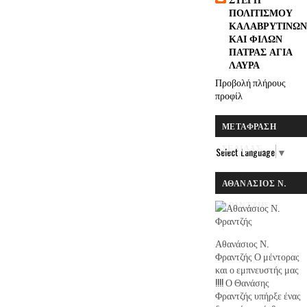
ΠΟΛΙΤΙΣΜΟΥ
ΚΑΛΑΒΡΥΤΙΝΩΝ
ΚΑΙ ΦΙΛΩΝ
ΠΑΤΡΑΣ ΑΓΙΑ
ΛΑΥΡΑ
Προβολή πλήρους
προφίλ
ΜΕΤΆΦΡΑΣΗ
ΣΕΛΊΔΑΣ
Select Language
▼
ΑΘΑΝΆΣΙΟΣ Ν.
ΦΡΑΝΤΖΉΣ
Αθανάσιος Ν.
Φραντζής Ο μέντορας
και ο εμπνευστής μας
!!!! Ο Θανάσης
Φραντζής υπήρξε ένας